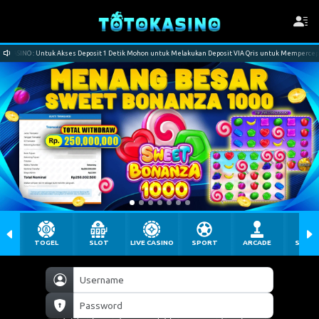
KASINO : Untuk Akses Deposit 1 Detik Mohon untuk Melakukan Deposit VIA Qris untuk Mempercepat 
TOGEL
SLOT
LIVE CASINO
SPORT
ARCADE
SABU