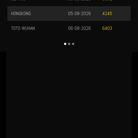
HONGKONG
05-08-2026
4245
TOTO WUHAN
06-08-2026
6403