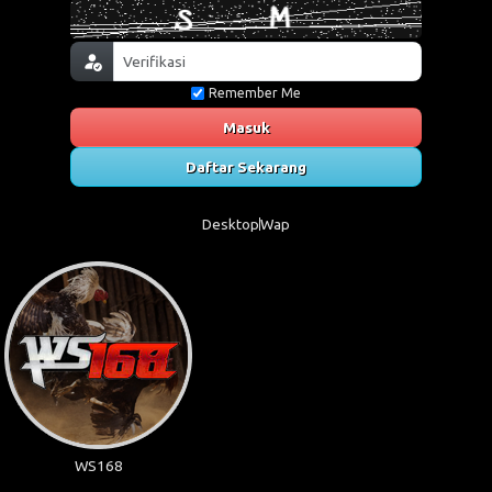
Remember Me
Masuk
Daftar Sekarang
Desktop
Wap
WS168