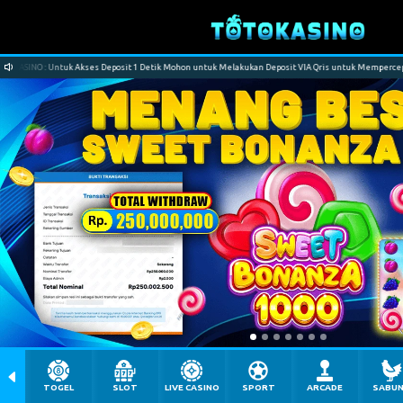
Untuk Akses Deposit 1 Detik Mohon untuk Melakukan Deposit VIA Qris untuk Mempercepat Proses Dep
TOGEL
SLOT
LIVE CASINO
SPORT
ARCADE
SABU