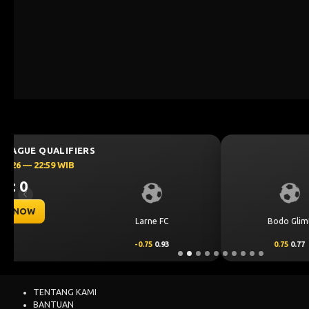
UEFA CHAMPIONS LEAGUE QUALIFIER
August 11, 2026 — 22:59 WIB
0 : 0
Previous
BET NOW
Bodo Glimt
0.75
0.77
TENTANG KAMI
BANTUAN