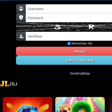
Remember Me
Masuk
Daftar Sekarang
Desktop
Wap
JILI