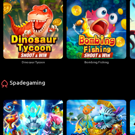
Dinosaur Tycoon
Bombing Fishing
Spadegaming