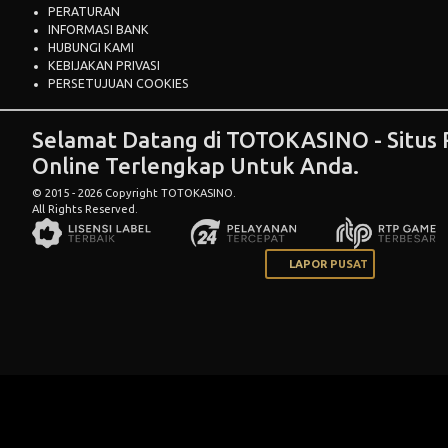
PERATURAN
INFORMASI BANK
HUBUNGI KAMI
KEBIJAKAN PRIVASI
PERSETUJUAN COOKIES
Selamat Datang di TOTOKASINO - Situs
Online Terlengkap Untuk Anda.
© 2015 - 2026 Copyright TOTOKASINO.
All Rights Reserved.
LAPOR PUSAT