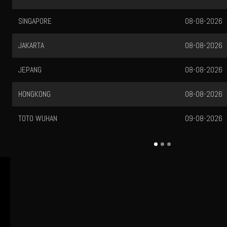
TAIWAN
08-08-2026
KENTUCKY MID
09-08-2026
KENTUCKY EVE
09-08-2026
TENNESSE MID
09-08-2026
TENNESE EVE
09-08-2026