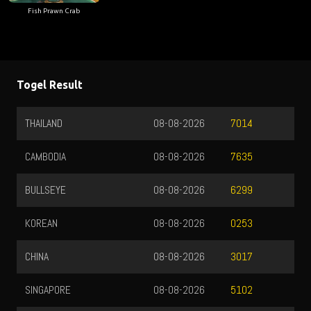
Fish Prawn Crab
Togel Result
THAILAND
08-08-2026
7014
CAMBODIA
08-08-2026
7635
BULLSEYE
08-08-2026
6299
KOREAN
08-08-2026
0253
CHINA
08-08-2026
3017
SINGAPORE
08-08-2026
5102