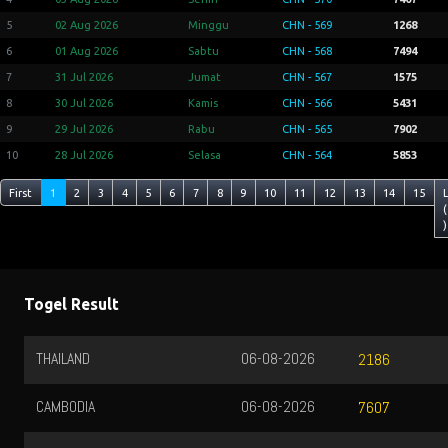
5
02 Aug 2026
Minggu
CHN - 569
1268
6
01 Aug 2026
Sabtu
CHN - 568
7494
7
31 Jul 2026
Jumat
CHN - 567
1575
8
30 Jul 2026
Kamis
CHN - 566
5431
9
29 Jul 2026
Rabu
CHN - 565
7902
10
28 Jul 2026
Selasa
CHN - 564
5853
First
1
2
3
4
5
6
7
8
9
10
11
12
13
14
15
(
)
Togel Result
THAILAND
06-08-2026
2186
CAMBODIA
06-08-2026
7607