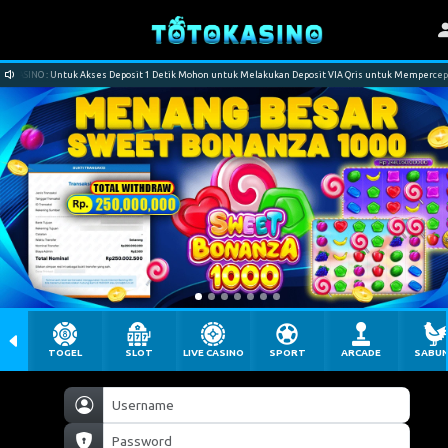
KASINO : Untuk Akses Deposit 1 Detik Mohon untuk Melakukan Deposit VIA Qris untuk Mempercepat P
TOGEL
SLOT
LIVE CASINO
SPORT
ARCADE
SABU